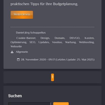
praktischen Tipps für Ihre Budgetplanung.
Weiterlesen
Daniel Jörg Schuppelius
Cookie-Banner
,
Design
,
Domain
,
DSVGO
,
Kosten
,
Optimierung
,
SEO
,
Updates
,
Voodoo
,
Wartung
,
Webhosting
,
Webseite
Allgemein
category
28. November 2020 - 09:17 (Letztes Update: 25. Mai 2025)
calendar_today
1
Suchen