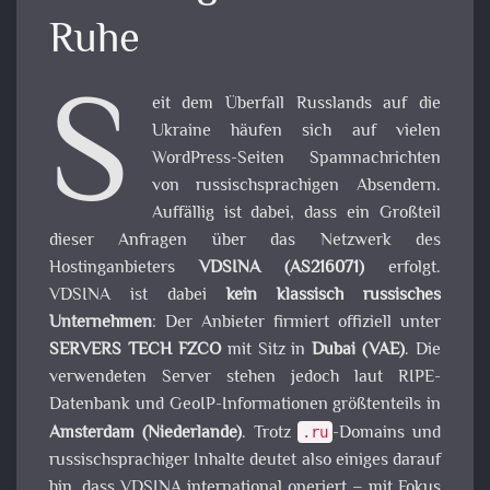
Ruhe
S
eit dem Überfall Russlands auf die
Ukraine häufen sich auf vielen
WordPress-Seiten Spamnachrichten
von russischsprachigen Absendern.
Auffällig ist dabei, dass ein Großteil
dieser Anfragen über das Netzwerk des
Hostinganbieters
VDSINA (AS216071)
erfolgt.
VDSINA ist dabei
kein klassisch russisches
Unternehmen
: Der Anbieter firmiert offiziell unter
SERVERS TECH FZCO
mit Sitz in
Dubai (VAE)
. Die
verwendeten Server stehen jedoch laut RIPE-
Datenbank und GeoIP-Informationen größtenteils in
Amsterdam (Niederlande)
. Trotz
-Domains und
.ru
russischsprachiger Inhalte deutet also einiges darauf
hin, dass VDSINA international operiert – mit Fokus