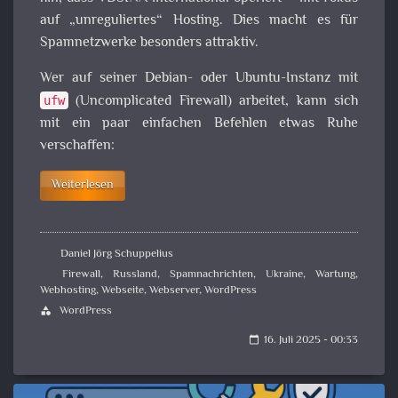
auf „unreguliertes“ Hosting. Dies macht es für
Spamnetzwerke besonders attraktiv.
Wer auf seiner Debian- oder Ubuntu-Instanz mit
(Uncomplicated Firewall) arbeitet, kann sich
ufw
mit ein paar einfachen Befehlen etwas Ruhe
verschaffen:
Weiterlesen
Daniel Jörg Schuppelius
Firewall
,
Russland
,
Spamnachrichten
,
Ukraine
,
Wartung
,
Webhosting
,
Webseite
,
Webserver
,
WordPress
WordPress
category
16. Juli 2025 - 00:33
calendar_today