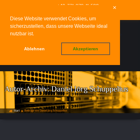
+49-331-979-11-588
✕
info@deinwebfachmann.de
Diese Website verwendet Cookies, um
sicherzustellen, dass unsere Webseite ideal
nutzbar ist.
Ablehnen
Akzeptieren
Menü
Autor-Archiv:
Daniel Jörg Schuppelius
Start
Beiträge von Daniel Jörg Schuppelius
home_work
double_arrow