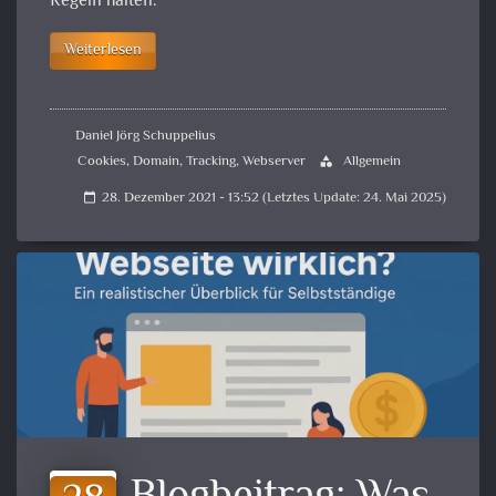
Regeln halten.
Weiterlesen
Daniel Jörg Schuppelius
Cookies
,
Domain
,
Tracking
,
Webserver
Allgemein
category
28. Dezember 2021 - 13:52 (Letztes Update: 24. Mai 2025)
calendar_today