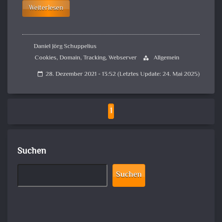
Weiterlesen
Daniel Jörg Schuppelius
Cookies
,
Domain
,
Tracking
,
Webserver
Allgemein
category
28. Dezember 2021 - 13:52 (Letztes Update: 24. Mai 2025)
calendar_today
1
Suchen
Suchen