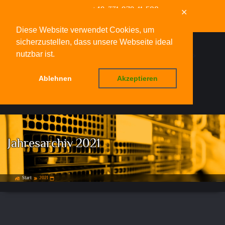
+49-331-979-11-588
✕
info@deinwebfachmann.de
Diese Website verwendet Cookies, um
sicherzustellen, dass unsere Webseite ideal
nutzbar ist.
Ablehnen
Akzeptieren
Menü
Jahresarchiv 2021
Start
2021
home_work
double_arrow
calendar_today